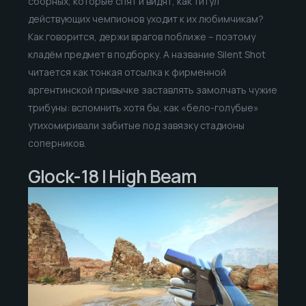
сборных, которые спят и видят, как титул
действующих чемпионов уходит к их любимчикам?
Как говорится, держи врагов поближе – поэтому
кладём предмет в подборку. А название Silent Shot
читается как тонкая отсылка к фирменной
аргентинской привычке заставлять замолчать чужие
трибуны: вспомнить хотя бы, как «бело-голубые»
утихомиривали забитые под завязку стадионы
соперников.
Glock-18 | High Beam