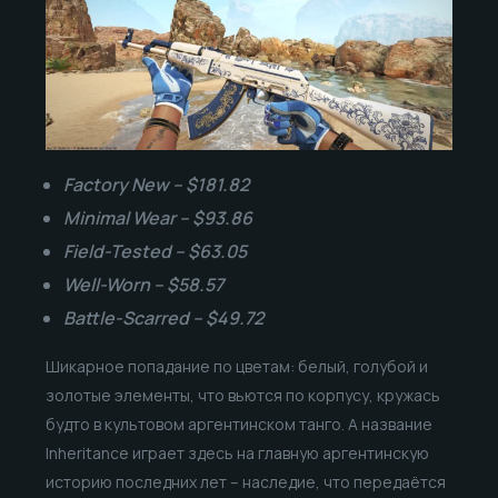
Factory New – $181.82
Minimal Wear – $93.86
Field-Tested – $63.05
Well-Worn – $58.57
Battle-Scarred – $49.72
Шикарное попадание по цветам: белый, голубой и
золотые элементы, что вьются по корпусу, кружась
будто в культовом аргентинском танго. А название
Inheritance играет здесь на главную аргентинскую
историю последних лет – наследие, что передаётся