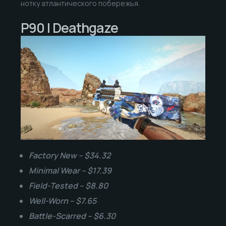
нотку атлантического побережья.
P90 | Deathgaze
Factory New – $34.32
Minimal Wear – $17.39
Field-Tested – $8.80
Well-Worn – $7.65
Battle-Scarred – $6.30