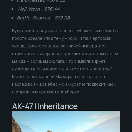
Field-Tested – $79.52
Well-Worn – $76.44
Battle-Scarred – $72.08
Будь синий корпус чуть менее глубоким, скин был бы
просто идеален под тему – но он и так чертовски
хорош. Золотое солнце за спиной императора
стилистически здорово перекликается с тем самым
майским солнцем с флага, что символизирует
свободу и независимость. А кто этот император?
Может, легендарный Марадона наблюдает за
наследниками с небес – и аккуратно подводит нас к
следующему предмету подборки.
AK-47 | Inheritance