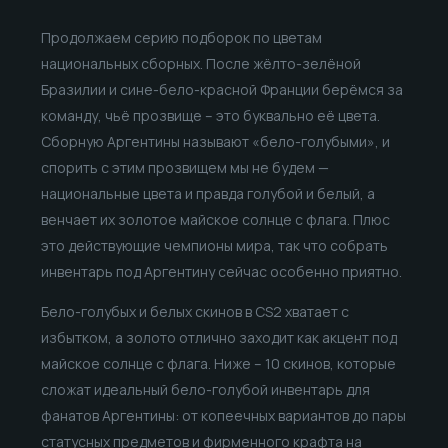
Продолжаем серию подборок по цветам
национальных сборных. После жёлто-зелёной
Бразилии и сине-бело-красной Франции берёмся за
команду, чьё прозвище – это буквально её цвета.
Сборную Аргентины называют «бело-голубыми», и
спорить с этим прозвищем мы не будем —
национальные цвета и правда голубой и белый, а
венчает их золотое майское солнце с флага. Плюс
это действующие чемпионы мира, так что собрать
инвентарь под Аргентину сейчас особенно приятно.
Бело-голубых и белых скинов в CS2 хватает с
избытком, а золото отлично заходит как акцент под
майское солнце с флага. Ниже – 10 скинов, которые
сложат идеальный бело-голубой инвентарь для
фанатов Аргентины: от копеечных вариантов до пары
статусных предметов и фирменного крафта на