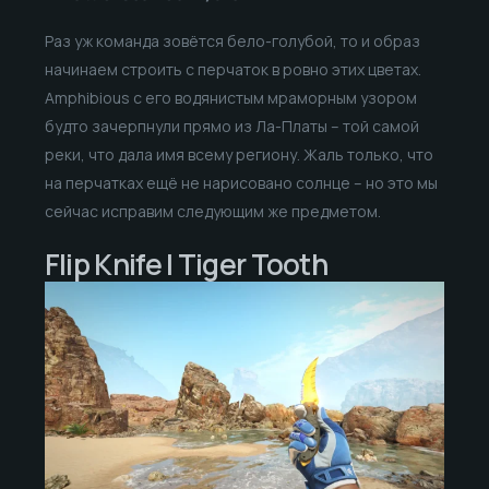
Раз уж команда зовётся бело-голубой, то и образ
начинаем строить с перчаток в ровно этих цветах.
Amphibious с его водянистым мраморным узором
будто зачерпнули прямо из Ла-Платы – той самой
реки, что дала имя всему региону. Жаль только, что
на перчатках ещё не нарисовано солнце – но это мы
сейчас исправим следующим же предметом.
Flip Knife | Tiger Tooth