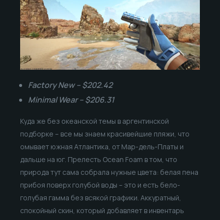
Factory New – $202.42
Minimal Wear – $206.31
Куда же без океанской темы в аргентинской
подборке – все мы знаем красивейшие пляжи, что
омывает южная Атлантика, от Мар-дель-Платы и
дальше на юг. Прелесть Ocean Foam в том, что
природа тут сама собрала нужные цвета: белая пена
прибоя поверх голубой воды – это и есть бело-
голубая гамма без всякой графики. Аккуратный,
спокойный скин, который добавляет в инвентарь