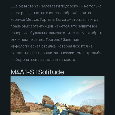
Ещё один свежак залетает в подборку – и не только
из-за расцветки, но и из-за изображённой на
корпусе Медузы Горгоны. Когда смотришь на игру
праймовых аргентинцев, кажется, что защитники
соперника буквально каменеют и не могут отобрать
мяч – чем не взгляд Горгоны? Занятная
мифологическая отсылка, которая ложится на
скоростной P90 как влитая: высокий темп стрельбы –
и оборона врага застывает на месте.
M4A1-S | Solitude