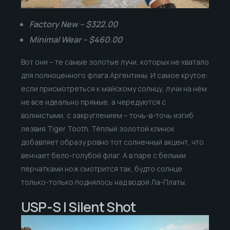
Factory New – $322.00
Minimal Wear – $460.00
Вот они – те самые золотые лучи, которых не хватало
для полноценного флага Аргентины. И самое крутое:
если присмотреться к майскому солнцу, лучи на нём
не все идеально прямые, а чередуются с
волнистыми, с закруглением – точь-в-точь изгиб
лезвия Tiger Tooth. Тёплый золотой клинок
добавляет образу ровно тот солнечный акцент, что
венчает бело-голубой флаг. А в паре с белыми
перчатками нож смотрится так, будто солнце
только-только поднялось над водой Ла-Платы.
USP-S | Silent Shot