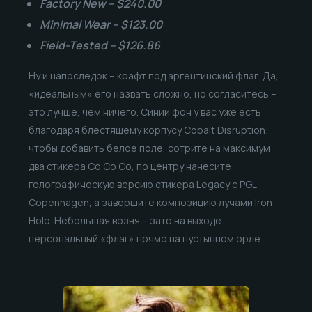
Factory New – $240.00
Minimal Wear – $123.00
Field-Tested – $126.86
Ну и напоследок – крафт под аргентинский флаг. Да,
«идеальным» его назвать сложно, но согласитесь –
это лучше, чем ничего. Синий фон у вас уже есть
благодаря блестящему корпусу Cobalt Disruption;
чтобы добавить белое поле, сотрите на максимум
два стикера Co Co Co, по центру нанесите
голографическую версию стикера Legacy с PGL
Copenhagen, а завершите композицию лучами Iron
Holo. Небольшая возня – зато на выходе
персональный «флаг» прямо на пустынном орле.