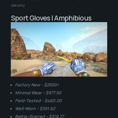
закуску.
Sport Gloves | Amphibious
Factory New – $2500+
Minimal Wear – $977.50
Field-Tested – $460.00
Well-Worn – $391.62
Battle-Scarred – $319.77