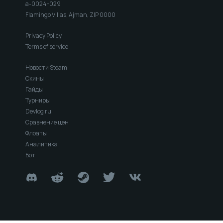
a-0024-029
Flamingo Villas, Ajman, ZIP 0000
Privacy Policy
Terms of service
Новости Steam
Скины
Гайды
Турниры
Devlog ru
Сравнение цен
Флоаты
Аналитика
Бот
Install SIH