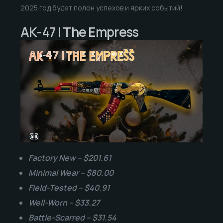
2025 год будет полон успехов и ярких событий!
AK-47 | The Empress
Factory New – $201.61
Minimal Wear – $80.00
Field-Tested – $40.91
Well-Worn – $33.27
Battle-Scarred – $31.54