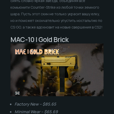
сиять словно яркая звезда, объединяя все
комьюнити Counter-Strike из любой точки земного
шара. Пусть этот скин не только украсит вашу елку,
но и поможет окончательно упустить ностальгию по
CS:GO, а также вдохновит на новые свершения в CS2!
MAC-10 | Gold Brick
Factory New – $85.65
Minimal Wear – $65.69