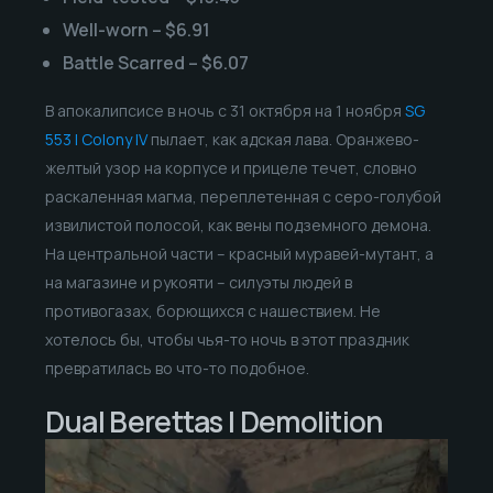
Well-worn – $6.91
Battle Scarred – $6.07
В апокалипсисе в ночь с 31 октября на 1 ноября
SG
553 | Colony IV
пылает, как адская лава. Оранжево-
желтый узор на корпусе и прицеле течет, словно
раскаленная магма, переплетенная с серо-голубой
извилистой полосой, как вены подземного демона.
На центральной части – красный муравей-мутант, а
на магазине и рукояти – силуэты людей в
противогазах, борющихся с нашествием. Не
хотелось бы, чтобы чья-то ночь в этот праздник
превратилась во что-то подобное.
Dual Berettas | Demolition