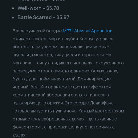
Well-worn – $5.78
Battle Scarred – $5.87
В хэллоуинской бездне
MP7 | Abyssal Apparition
оживает, как кошмар из глубин. Корпус украшен
абстрактным узором, напоминающим черные
щупальца монстра, тянущиеся из пропасти. На
магазине – силуэт сидящего человека, окруженного
зловещими отростками, в оранжево-белых тонах,
будто душа, пойманная тьмой. Доминирующие
черный, белый и оранжевые цвета с эффектом
хроматической аберрации создают иллюзию
пульсирующего оружия. Это сердце Левиафана,
готовое выпустить пули в ночь. Каждый выстрел эхом
отзывается в заброшенных домах, где тыквенные
фонари горят, а призраки шепчут о потерянных
душах.