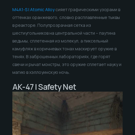
M4A1-S | Atomic Alloy
сияет графическими узорами в
оттенках оранжевого, словно расплавленные тыквы
в реакторе. Полупрозрачная сетка из
шестиугольников на центральной части – паутина
ведьмы, сплетенная из молекул, а пиксельный
камуфляж в коричневых тонах маскирует оружие в
тенях. В заброшенных лабораториях, где горят
свечи и рычат монстры, это оружие сплетает науку и
магию в хэллоуинскую ночь.
AK-47 | Safety Net