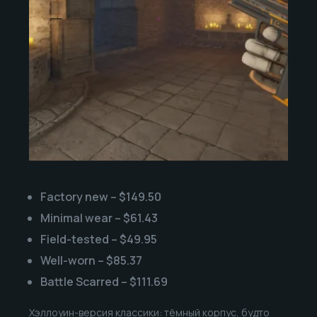
Factory new – $149.50
Minimal wear – $61.43
Field-tested – $49.95
Well-worn – $85.37
Battle Scarred – $111.69
Хэллоуин-версия классики: тёмный корпус, будто