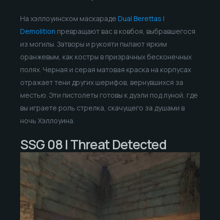
На хэллоуинском маскараде
Dual Berettas |
Demolition
превращают вас в ковбоя, выбравшегося
из могилы. Затворы и рукояти пылают ярким
оранжевым, как костры в призрачных бесконечных
полях. Черная и серая матовая краска на корпусах
отражает тени других шерифов, вернувшихся за
местью. Эти пистолеты готовы к дуэли под луной, где
вы играете роль стрелка, скачущего за душами в
ночь Хэллоуина.
SSG 08 | Threat Detected