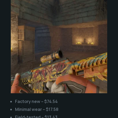
Factory new – $74.54
Minimal wear – $17.58
Field-tested – $13.43