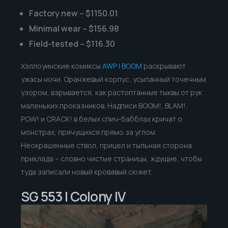
Factory new – $1150.01
Minimal wear – $156.98
Field-tested – $116.30
Хэллоуинские комиксы
AWP | BOOM
раскрывают
ужасы ночи. Оранжевый корпус, усыпанный точечным
узором, взрывается, как растоптанные тыквы от рук
маленьких проказников. Надписи BOOM!, BLAM!,
POW! и CRACK! в белых спич-бабблах кричат о
монстрах, прячущихся прямо за углом.
Неокрашенные ствол, прицел и тыльная сторона
приклада – словно чистые страницы, ждущие, чтобы
туда записали новый кровавый сюжет.
SG 553 | Colony IV