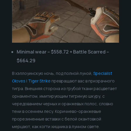
Minimal wear – $558.72 + Battle Scarred –
$664.29
В хэллоуинскую ночь, под полной луной,
Specialist
Gloves | Tiger Strike
превращают вас в призрачного
тигра. Внешняя сторона из грубой ткани расцветает
орнаментом, имитирующим тигриную шкуру, с
чередованием черных и оранжевых полос, словно
тени в осеннем лесу. Коричнево-оранжевые
прорезиненные вставки с белой окантовкой
мерцают, как когти хищника в лунном свете.