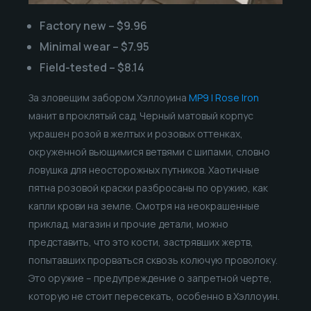
Factory new – $9.96
Minimal wear – $7.95
Field-tested – $8.14
За зловещим забором Хэллоуина
MP9 | Rose Iron
манит в проклятый сад. Черный матовый корпус
украшен розой в желтых и розовых оттенках,
окруженной вьющимися ветвями с шипами, словно
ловушка для неосторожных путников. Хаотичные
пятна розовой краски разбросаны по оружию, как
капли крови на земле. Смотря на неокрашенные
приклад, магазин и прочие детали, можно
представить, что это кости, застрявших жертв,
попытавших прорваться сквозь колючую проволоку.
Это оружие – предупреждение о запретной черте,
которую не стоит пересекать, особенно в Хэллоуин.