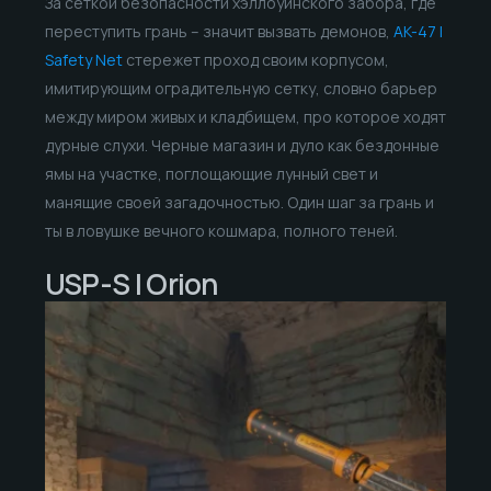
За сеткой безопасности хэллоуинского забора, где
переступить грань – значит вызвать демонов,
AK-47 |
Safety Net
стережет проход своим корпусом,
имитирующим оградительную сетку, словно барьер
между миром живых и кладбищем, про которое ходят
дурные слухи. Черные магазин и дуло как бездонные
ямы на участке, поглощающие лунный свет и
манящие своей загадочностью. Один шаг за грань и
ты в ловушке вечного кошмара, полного теней.
USP-S | Orion