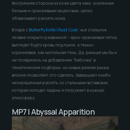
Внутренняя сторона из кожи цвета хаки, усиленная
белыми и оранжевыми акцентами, цепко
обхватывает рукоять ножа.
В паре с
Butterfly Knife | Rust Coat
, чье стальное
лезвие покрыто ржавчиной – ярко-оранжевые пятна,
выглядят будто кровь под луной, а темно-
коричневые, как могильная тень. Да, раньше мы бы и
не позарились на добавление “бабочки” в
тематические подборки, но новые реалии рынка
вполне позволяют это сделать. Завершает комбо
неокрашенная рукоять со стальными вставками,
которая холодит ладонь и погружает в нужную
атмосферу.
MP7 | Abyssal Apparition