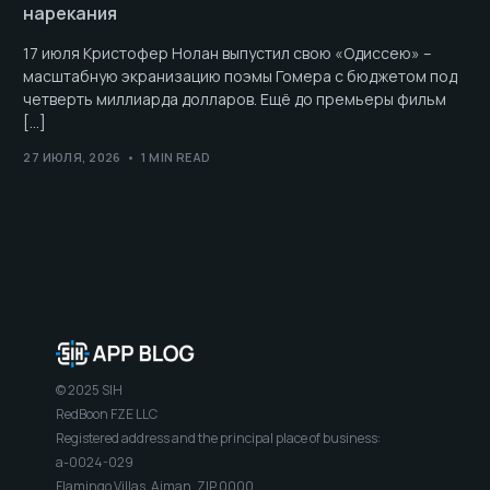
нарекания
17 июля Кристофер Нолан выпустил свою «Одиссею» –
масштабную экранизацию поэмы Гомера с бюджетом под
четверть миллиарда долларов. Ещё до премьеры фильм
[…]
27 ИЮЛЯ, 2026
1 MIN READ
© 2025 SIH
RedBoon FZE LLC
Registered address and the principal place of business:
a-0024-029
Flamingo Villas, Ajman, ZIP 0000