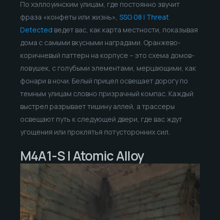
По хэллоуинским улицам, где постоянно звучит
фраза «конфеты или жизнь»,
SSG 08 | Threat
Detected
ведет вас, как карта местности, показывая
дома с самыми вкусными наградами. Оранжево-
коричневый паттерн на корпусе – это схема домов-
ловушек, с голубыми элементами, мерцающими, как
фонари в ночи. Белый прицел освещает дорогу по
темным улицам словно призрачный компас. Каждый
выстрел разрывает тишину аллей, а трассеры
освещают путь к следующей двери, где вас ждут
угощения или проклятья потусторонних сил.
M4A1-S | Atomic Alloy