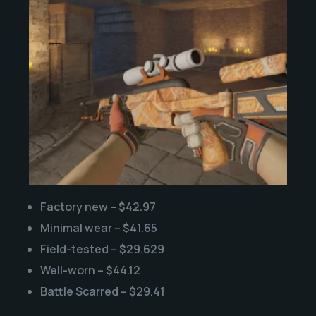
Factory new – $42.97
Minimal wear – $41.65
Field-tested – $29.629
Well-worn – $44.12
Battle Scarred – $29.41