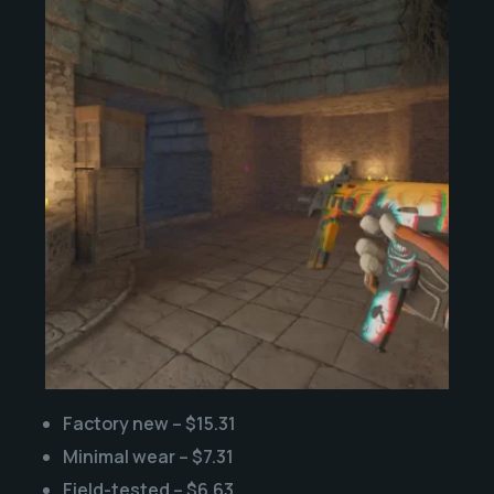
Factory new – $15.31
Minimal wear – $7.31
Field-tested – $6.63