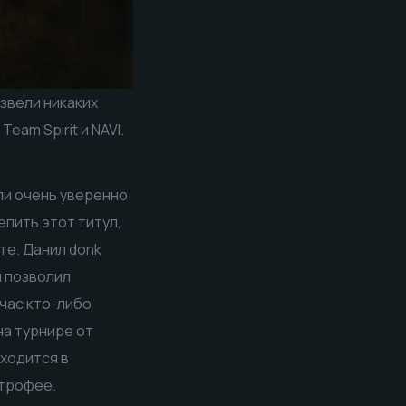
звели никаких
am Spirit и NAVI.
ли очень уверенно.
епить этот титул,
те. Данил donk
и позволил
йчас кто-либо
на турнире от
ходится в
 трофее.