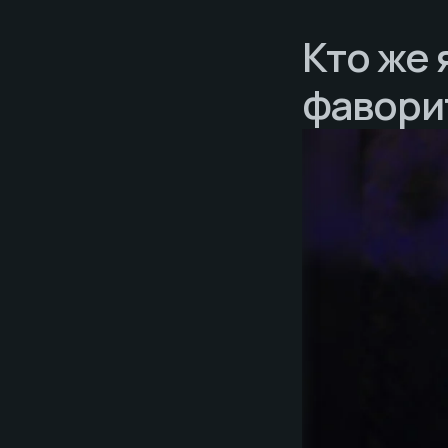
Кто же 
фавори