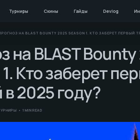
Турниры
Скины
Гайды
Devlog
Ин
ПРОГНОЗ НА BLAST BOUNTY 2025 SEASON 1. КТО ЗАБЕРЕТ ПЕРВЫЙ Т
з на BLAST Bounty
 1. Кто заберет пе
 в 2025 году?
ТУРНИРЫ
1 MIN READ