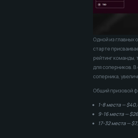
Одной из главных 
старте присваивае
рейтинг команды, 
для соперников. В
соперника, увели
Общий призовой фо
1-8 места — $40,
9-16 места — $26
17-32 места — $7