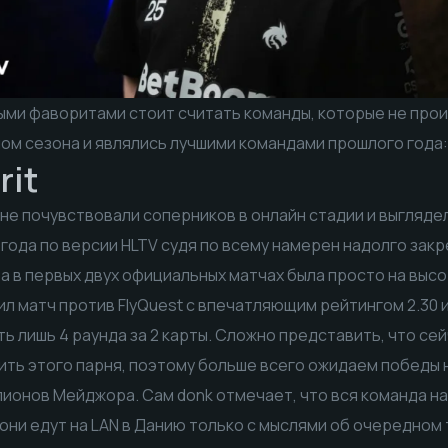
ыми фаворитами стоит считать команды, которые не прои
м сезона и являлись лучшими командами прошлого года: Te
rit
о не почувствовали соперников в онлайн стадии и выгляде
 года по версии HLTV судя по всему намерен надолго закр
ра в первых двух официальных матчах была просто на высо
л матч против FlyQuest с впечатляющим рейтингом 2.30 
ь лишь 4 раунда за 2 карты. Сложно представить, что се
ть этого парня, поэтому больше всего ожидаем победы 
онов Мейджора. Сам donk отмечает, что вся команда на
они едут на LAN в Данию только с мыслями об очередном