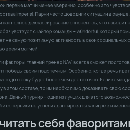
вои первые матчи менее уверенно, особенно это чувство
става Imperial. Парни часто доводили ситуации в раунде 
и как полное деклассирование оппонентов, что наводит 
себя чувствует снайпер команды – w0nderful, который по
т не самую позитивную активность в своих социальных 
во время матчей.
ти факторы, главный тренер NAVI всегда сможет подготов
пт победы своим подопечным. Особенно, когда речь идет 
на подготовку будет более чем достаточно. Если команд
 в этом составе, то им необходимо доказывать свою со
на. Данный турнир – одна из лучших для этого возможност
 и соперники не успели адаптироваться к игре в измене
читать себя фаворитам