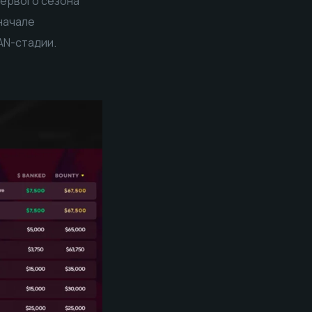
первого сезона
начале
AN-стадии.