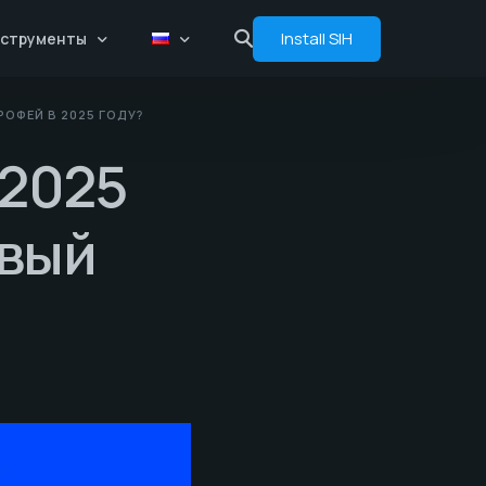
Install SIH
струменты
РОФЕЙ В 2025 ГОДУ?
Сравнение цен
 2025
Флоаты
Аналитика
рвый
Бот