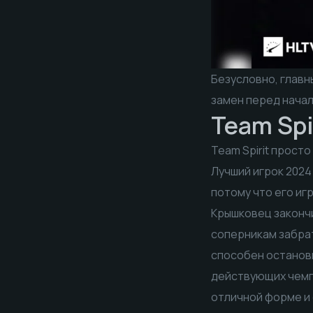
Безусловно, главн
замен перед начало
Team Spi
Team Spirit прост
Лучший игрок 2024
потому что его иг
Крышковец закончи
соперникам забрат
способен останови
действующих чемпи
отличной форме и 