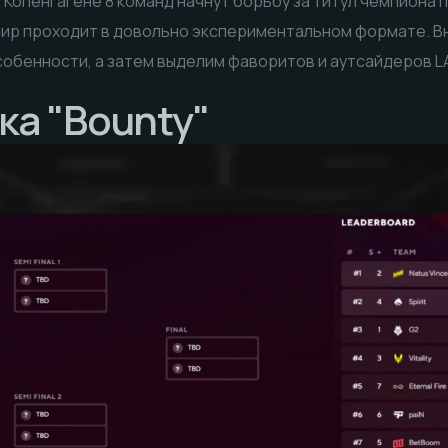
в Копенгагене 8 команд начнут борьбу за титул чемпиона 
нир проходит в довольно экспериментальном формате. В
обенности, а затем выделим фаворитов и аутсайдеров L
а "Bounty"