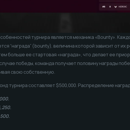
особенностей турнира является механика «Bounty». Кажд
тся “награда” (bounty), величина которой зависит от их 
тем больше ее стартовая «награда», что делает ее прио
 случае победы, команда получает половину награды поб
чивая свою собственную.
нд турнира составляет $500,000. Распределение наград
000.
,250.
,500.