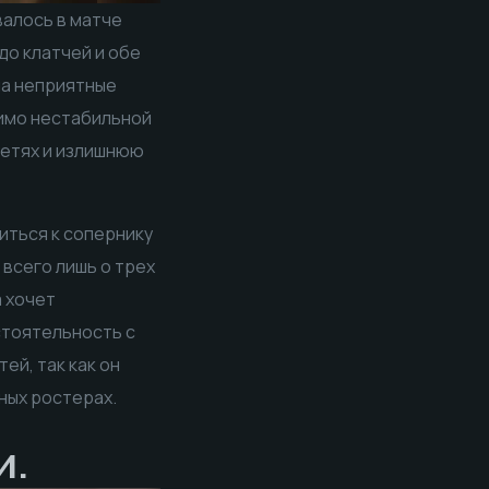
валось в матче
до клатчей и обе
на неприятные
мимо нестабильной
сетях и излишнюю
иться к сопернику
всего лишь о трех
а хочет
стоятельность с
ей, так как он
нных ростерах.
и.