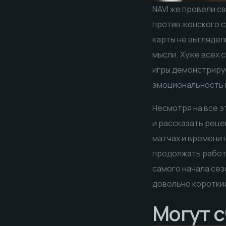
NAVI же провели с
против женского со
карты не выглядел
мысли. Хуже всех 
игры демонстрируе
эмоциональность 
Несмотря на все э
и рассказать реце
матчах и времени 
продолжать работу
самого начала сезо
довольно короткий
Могут с