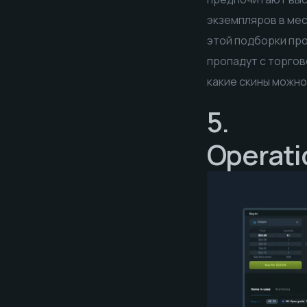
экземпляров в мес
этой подборки про
пропадут с торгов
какие скины можно
5.
Operati