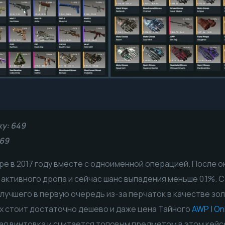
у: 649
.69
гре в 2017 году вместе с одноименной операцией. После 
з активного дропа и сейчас шанс выпадения меньше 0.1%.
лучшего в первую очередь из-за перчаток в качестве зо
х стоит достаточно дешево и даже цена Тайного
AWP | Oni
я винтовка и считается топовым предметом в этом кейс