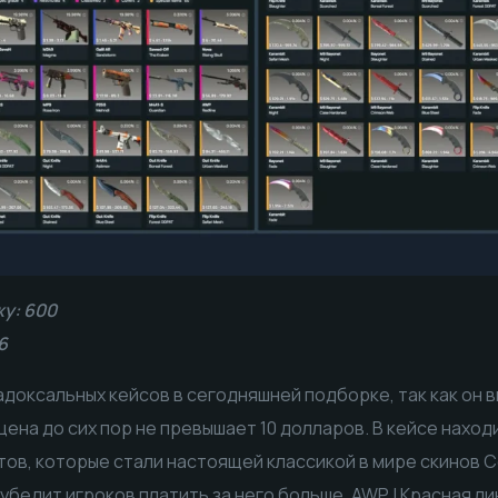
у: 600
6
адоксальных кейсов в сегодняшней подборке, так как он 
о цена до сих пор не превышает 10 долларов. В кейсе нахо
ов, которые стали настоящей классикой в мире скинов Co
убедит игроков платить за него больше. AWP | Красная лин