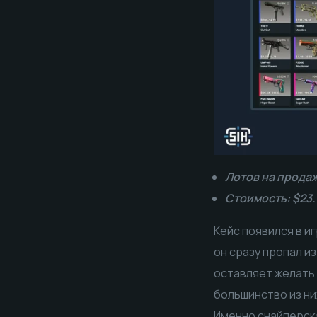
Лотов на продаж
Стоимость: $23
Кейс появился в и
он сразу пропал и
оставляет желать 
большинство из ни
Именно снайперска