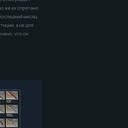
но же их спрятано
 последний месяц
тиции, а не для
ючено, что он