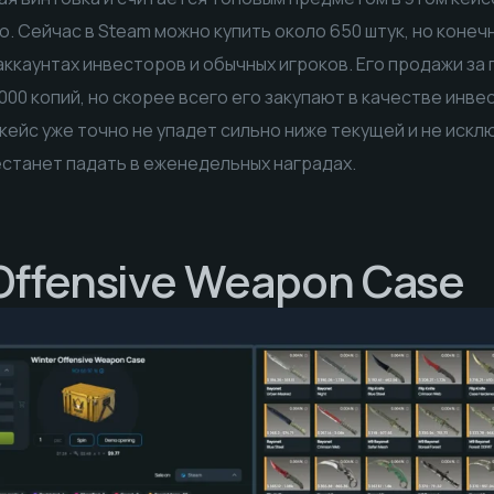
ю. Сейчас в Steam можно купить около 650 штук, но конеч
аккаунтах инвесторов и обычных игроков. Его продажи за
00 копий, но скорее всего его закупают в качестве инвес
 кейс уже точно не упадет сильно ниже текущей и не искл
станет падать в еженедельных наградах.
Offensive Weapon Case