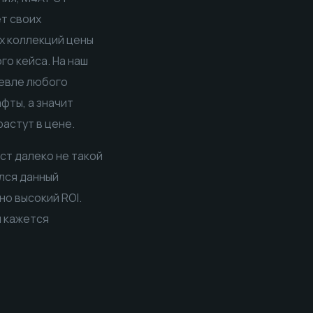
ет своих
ых коллекций цены
го кейса. На наш
шевле любого
фты, а значит
астут в цене.
ст далеко не такой
ался данный
но высокий ROI.
и кажется