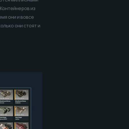
 Контейнеров из
емя они и вовсе
олько они стоят и