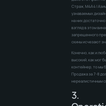
Страж, M4A4 | Ази
узнаваемых дизайн
на них достаточно
взгляд в этом вин
запрещенного пред
скины исчезают зн
Конечно, как и лю
высокий, как мог б
контейнер, то мы б
Продажа за 7-8 до
нереалистичным с
3.