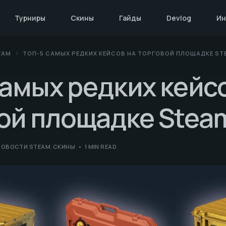
Турниры
Скины
Гайды
Devlog
Ин
EAM
ТОП-5 САМЫХ РЕДКИХ КЕЙСОВ НА ТОРГОВОЙ ПЛОЩАДКЕ ST
самых редких кейс
ой площадке Stea
НОВОСТИ STEAM
,
СКИНЫ
1 MIN READ