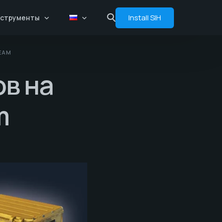
Install SIH
струменты
EAM
Сравнение цен
ов на
Флоаты
Аналитика
m
Бот