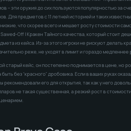
мов – эти оружия до сих пользуются популярностью за сч
ов. Для предметов с 11 летней историей и таких известн
 низкие, что скорее всего и мешает росту стоимости само
а Sawed-Off | Кракен Тайного качества, который стоит де
мета из кейса. Из-за этого игроки не рискуют делать кра
ачительно реже, не уходят в лимит и гораздо медленнее р
бой старый кейс, он постепенно поднимается в цене, но ро
ы быть без “красного” дробовика. Если в ваших руках оказ
ы рекомендовали его для открытия, так как у него доволь
лларов не такая существенная, а резкий рост в стоимост
ценарием.