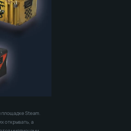
 площадке Steam.
х открывать, а
яются миллионами