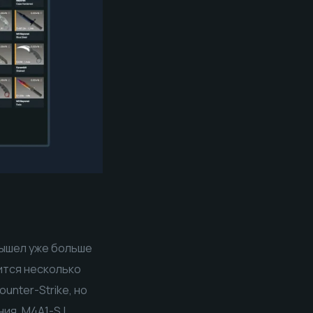
вышел уже больше
дится несколько
unter-Strike, но
ия, M4A1-S |