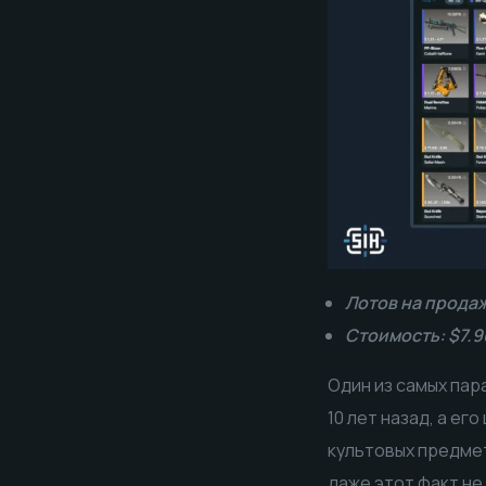
Лотов на продаж
Стоимость: $7.9
Один из самых пар
10 лет назад, а ег
культовых предмет
даже этот факт не 