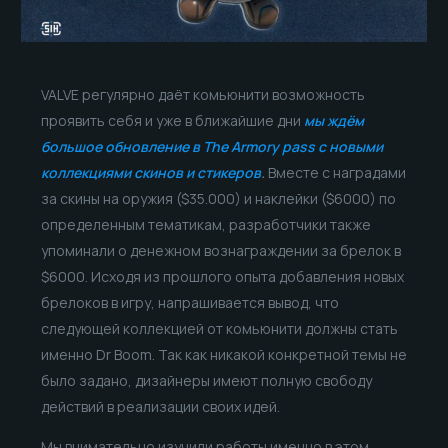
VALVE регулярно даёт комьюнити возможность
проявить себя и уже в ближайшие дни
мы ждём
большое обновление в The Armory pass с новыми
коллекциями скинов и стикеров
.
Вместе с наградами
за скины на оружия ($35.000) и наклейки ($6000) по
определенным тематикам, разработчики также
упоминали о денежном вознаграждении за брелок в
$6000. Исходя из прошлого опыта добавления новых
брелоков в игру, напрашивается вывод, что
следующей коллекцией от комьюнити должны стать
именно Dr Boom. Так как никакой конкретной темы не
было задано, дизайнеры имеют полную свободу
действий в реализации своих идей.
Мы внимательно изучили работы именно в этом