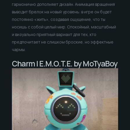
гармонично дополняет дизайн. Анимация вращения
выводит брелок на новый уровень: в игре он будет
постоянно «жить», создавая ощущение, что ты
носишь с собой целый мир. Спокойный, масштабный
и визуально приятный вариант для тех, кто
предпочитает не слишком броские, но эффектные
чармы.
Charm | E.M.O.T.E. by MoTyaBoy