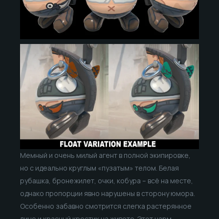
Мемный и очень милый агент в полной экипировке,
но с идеально круглым «пузатым» телом. Белая
рубашка, бронежилет, очки, кобура – всё на месте,
однако пропорции явно нарушены в сторону юмора.
Особенно забавно смотрится слегка растерянное
лицо и красный крестик на животе. Этот чарм