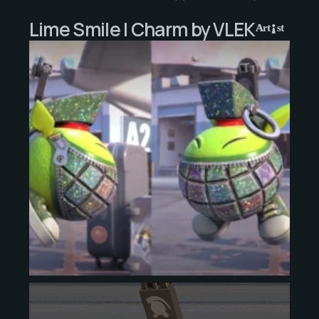
Lime Smile | Charm by VLEKᴬʳᵗꜟˢᵗ