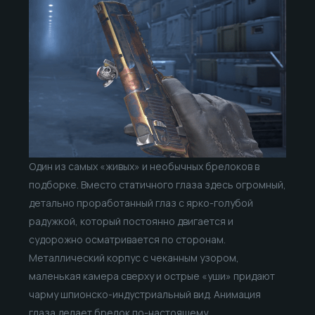
Один из самых «живых» и необычных брелоков в
подборке. Вместо статичного глаза здесь огромный,
детально проработанный глаз с ярко-голубой
радужкой, который постоянно двигается и
судорожно осматривается по сторонам.
Металлический корпус с чеканным узором,
маленькая камера сверху и острые «уши» придают
чарму шпионско-индустриальный вид. Анимация
глаза делает брелок по-настоящему