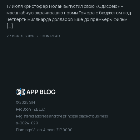
17 июля Кристофер Нолан выпустил свою «Одиссею» –
масштабную экранизацию поэмы Гомера с бюджетом под
четверть миллиарда долларов. Ещё до премьеры фильм
[…]
27 ИЮЛЯ, 2026
1 MIN READ
© 2025 SIH
RedBoon FZE LLC
Registered address and the principal place of business:
Install SIH
a-0024-029
Flamingo Villas, Ajman, ZIP 0000