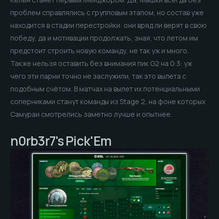
проблем справлялись с групповым этапом, но состав уже
находится в стадии перестройки: они вряд ли верят в свою
победу, да и мотивации продолжать, зная, что летом им
предстоит строить новую команду, не так уж и много.
Также нельзя оставить без внимания пик G2 на 0:3: уж
чего эти парни точно не заслужили, так это вылета с
подобным счётом. В матчах на вылет их потенциальными
соперниками станут команды из Stage 2, на фоне которых
Самураи смотрелись заметно лучше и опытнее.
n0rb3r7's Pick'Em