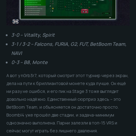
3-0 – Vitality, Spirit
3-1 / 3-2 – Falcons, FURIA, G2, FUT, BetBoom Team,
NAVI
0-3 – B8, Monte
А вот у n0rb3r7, который смотрит этот турнир через экран,
дела на пути к бриллиантовой монете куда лучше. Он ещё
ни разу не ошибся, и его пик на Stage 3 тоже выглядит
довольно надёжно. Единственный сюрприз здесь – это
BetBoom Team, и объясняется он достаточно просто.
BoombI4 уже прошёл две стадии, и задача-минимум
однозначно выполнена. Парни залезли в топ-15 VRS и
сейчас могут играть без лишнего давления.