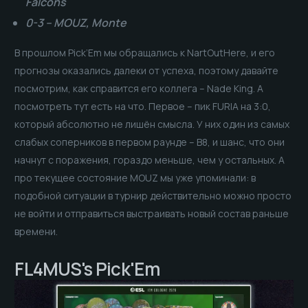
Falcons
0-3 – MOUZ, Monte
В прошлом Pick’Em мы обращались к NartOutHere, и его
прогнозы оказались далеки от успеха, поэтому давайте
посмотрим, как справится его коллега – Nade King. А
посмотреть тут есть на что. Первое – пик FURIA на 3:0,
который абсолютно не лишён смысла. У них один из самых
слабых соперников в первом раунде – B8, и шанс, что они
начнут с поражения, гораздо меньше, чем у остальных. А
про текущее состояние MOUZ мы уже упоминали: в
подобной ситуации в турнир действительно можно просто
не войти и отправиться выстраивать новый состав раньше
времени.
FL4MUS's Pick'Em