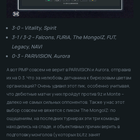
3-0 – Vitality, Spirit
3-1 / 3-2 – Falcons, FURIA, The MongolZ, FUT,
Legacy, NAVI
0-3 – PARIVISION, Aurora
А вот PIMP совсем не верит в PARIVISION и Aurora, отправив
их на 0:3. Что за нелюбовь датчанина к бирюзовым цветам
организаций? Очень удивил этот пик, особенно учитывая,
что дебютные матчи у них пройдут против 9z и Monte –
далеко не самых сильных оппонентов. Также у нас этот
выбор совсем не вяжется с пиком The MongolZ: по
ощущениям, на последних турнирах эти три команды
находились на спаде, и объективных причин верить в
подготовку монголов (у которых bLitz занят