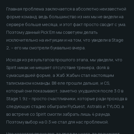
Главная проблема заключается в абсолютно неизвестной
форме команд, ведь большинство из них мы не видели на
сервере больше месяца, и этот факт просто сводит с ума.
Поэтому данный Pick’Em мы советуем делать
исключительно на интуиции и на том, что увидели в Stage
2, – его мы смотрели буквально вчера.
Исходя из результатов прошлого этапа, мы увидели, что
Spirit никак не мешает отсутствие тренера, donk в
сумасшедшей форме, а Жаб Жабыч стал настоящим
талисманом команды. B8 еле прошли дальше, и CS,
который они показывают, заметно ухудшился после 3:0 в
Stage 1. 9z – просто счастливчики, которые ради прохода в
следующую стадию обыграли FlyQuest, Astralis и TYLOO, а
во встрече со Spirit смогли забрать лишь 4 раунда.
Поэтому выбор на 0:3 не стал для нас проблемой.
Что касается проходов, то вряд ли у кого-то возникают