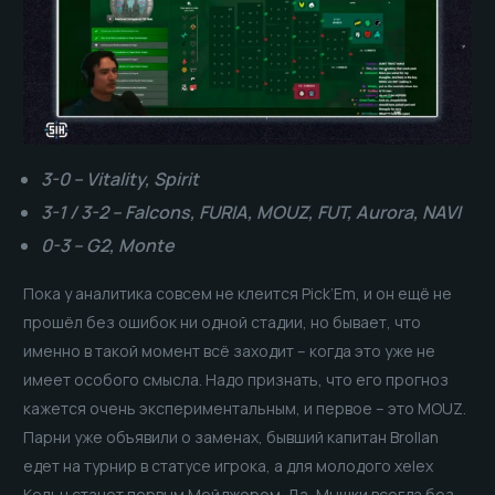
3-0 – Vitality, Spirit
3-1 / 3-2 – Falcons, FURIA, MOUZ, FUT, Aurora, NAVI
0-3 – G2, Monte
Пока у аналитика совсем не клеится Pick’Em, и он ещё не
прошёл без ошибок ни одной стадии, но бывает, что
именно в такой момент всё заходит – когда это уже не
имеет особого смысла. Надо признать, что его прогноз
кажется очень экспериментальным, и первое – это MOUZ.
Парни уже объявили о заменах, бывший капитан Brollan
едет на турнир в статусе игрока, а для молодого xelex
Кельн станет первым Мейджором. Да, Мышки всегда без