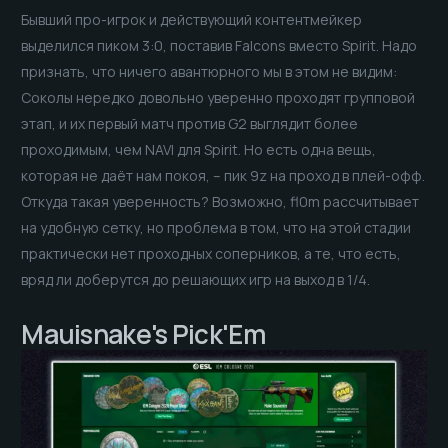
Бывший про-игрок и действующий контентмейкер
выделился пиком 3:0, поставив Falcons вместо Spirit. Надо
признать, что ничего авантюрного мы в этом не видим:
Соколы нередко довольно уверенно проходят групповой
этап, и их первый матч против G2 выглядит более
проходимым, чем NAVI для Spirit. Но есть одна вещь,
которая не даёт нам покоя, – пик 9z на проход в плей-офф.
Откуда такая уверенность? Возможно, fl0m рассчитывает
на удобную сетку, но проблема в том, что на этой стадии
практически нет проходных соперников, а те, что есть,
вряд ли доберутся до решающих игр на выход в 1/4.
Mauisnake's Pick'Em