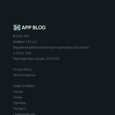
© 2025 SIH
RedBoon FZE LLC
Registered address and the principal place of business:
a-0024-029
Flamingo Villas, Ajman, ZIP 0000
Privacy Policy
Terms of service
Новости Steam
Скины
Гайды
Турниры
Devlog ru
Сравнение цен