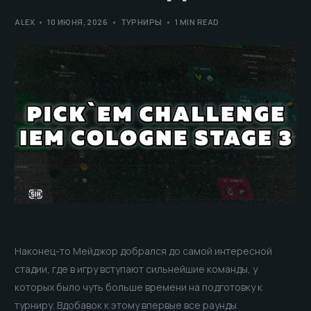
ALEX
10 ИЮНЯ, 2026
ТУРНИРЫ
1 MIN READ
Наконец-то Мейджор добрался до самой интересной
стадии, где в игру вступают сильнейшие команды, у
которых было чуть больше времени на подготовку к
турниру. Вдобавок к этому впервые все раунды