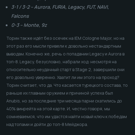
3-1 / 3-2 – Aurora, FURIA, Legacy, FUT, NAVI,
Falcons
0-3 – Monte, 9z
Торин также идёт без осечек на IEM Cologne Major, но на
этот раз его мысли привели к довольно нестандартным
выводам. Конечно же, речь о попадании Legacy и Aurora в
топ-8. Legacy, безусловно, набрали ход: несмотря на
относительно неудачный старт в Stage 2, завершили они
его довольно уверенно. Хватит ли им этого на проход?
Торин считает, что да. Что касается турецкого состава, то
раньше их главным оружием и причиной успеха был
Anubis, но за последние три месяца парни скатились до
40% винрейта на этой карте. И, честно говоря, мы
сомневаемся, что им удастся найти новый ключ к победам
над топами и дойти до топ-8 Мейджора.