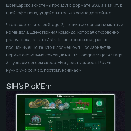
швейцарской системы пройдут в формате BO3, а значит, в
плей-офф попадут действительно самые достойные.
Что касается итогов Stage 2, то никаких сенсаций мы так и
не увидели. Единственная команда, которая откровенно
разочаровала – это Astralis, но в основном дальше
прошли именно те, кто и должен был. Произойдут ли
первые серьёзные сенсации на IEM Cologne Major в Stage
3 – узнаем совсем скоро. Ну а делать выбор в Pick’Em
нужно уже сейчас, поэтому начинаем!
SIH's Pick'Em