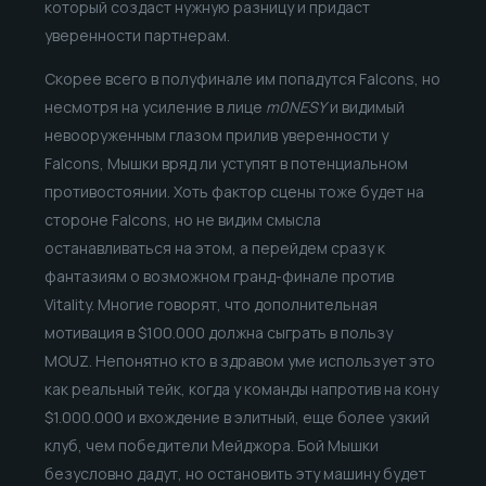
который создаст нужную разницу и придаст
уверенности партнерам.
Скорее всего в полуфинале им попадутся Falcons, но
несмотря на усиление в лице
m0NESY
и видимый
невооруженным глазом прилив уверенности у
Falcons, Мышки вряд ли уступят в потенциальном
противостоянии. Хоть фактор сцены тоже будет на
стороне Falcons, но не видим смысла
останавливаться на этом, а перейдем сразу к
фантазиям о возможном гранд-финале против
Vitality. Многие говорят, что дополнительная
мотивация в $100.000 должна сыграть в пользу
MOUZ. Непонятно кто в здравом уме использует это
как реальный тейк, когда у команды напротив на кону
$1.000.000 и вхождение в элитный, еще более узкий
клуб, чем победители Мейджора. Бой Мышки
безусловно дадут, но остановить эту машину будет