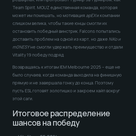
Team Spirit. MOUZ единственная команда, которая
может им помешать, но мотивация
apEX
и компании
слишком велика, чтобы такие юнцы смогли их
остановить победный винстрик. Falcons попытались
доставить проблем на одной из карт, но даже
NiKo и
m0NESY
не смогли удержать преимущество и отдали
Vitality 19 победу подряд.
Возвращаясь к итогам IEM Melbourne 2025 – еще не
было случаев, когда команда выходила на финишную
прямую и не завершала гонку до конца. Поэтому
пусть ESL готовят золотишко и закроем хайп вокруг
этой саги.
Итоговое распределение
шансов на победу