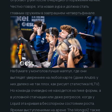
Честно говоря, эта новая аура и должна стать
главным оружием в завтрашнем четвертьфинале.
На бумаге у монголов лучше маппул, где они
выглядят увереннее на любой карте (даже Anubis у
них далеко не так плох, как рисует статистика HLTV).
Но команда очевидно не находится на пике формы, а
в условной стагнации или даже регрессе, когда у
Liquid эта кривая в бесспорном состоянии роста.
Яркими выступлениями на арене The MongolZ также