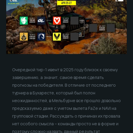
Очередной тир-1 ивент в 2025 году близок к своему
завершению, а значит, самое время сделать
прогнозы на победителя. В отличие от последнего
турнира в Бухаресте, который был полон
неожиданностей, в Мельбурне все прошло довольно
предсказуемо даже с учетом вылета FaZe и NAVI на
групповой стадии. Рассуждать о причинах их провала
нет особого смысла – команды просто не в форме и
поэтому сложно назвать данный результат