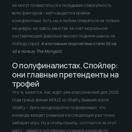
не могут похвастаться и складывая совокупность
всех факторов – матч выдастся крайне
конкурентным. Хоть мы и любим опираться не только
на цифры, но здесь мы и так за счет моральной
составляющей довольно высоко подняли шансы на
победу Liquid.
А итоговыми подсчетами стали 55 на
45 в пользу The Mongolz.
О полуфиналистах. Спойлер:
они главные претенденты на
трофей
Что ж, кажется, нас ждет уже классический для 2025
года гранд-финал MOUZ vs Vitality. Бывший игрок
Vitality –
Spinx
неоднократно подчеркивал, что
команда жаждет реванша и в следующий раз точно
заберет игру. Ну а чтобы понять, состоится ли этот
матч – давайте поговорим о каждой команде по