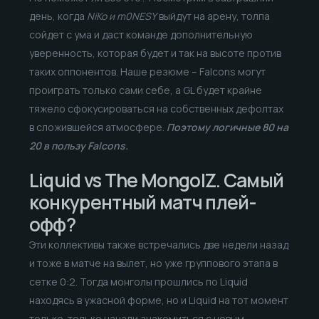
день, когда
NiKo и m0NESY
выйдут на арену, толпа
сойдет с ума и даст команде дополнительную
уверенность, которая будет и так на высоте против
таких оппонентов. Наше резюме – Falcons могут
проиграть только сами себе, а GL будет крайне
тяжело сфокусироваться на собственных дефолтах
в сложившейся атмосфере.
Поэтому логичные 80 на
20 в пользу Falcons.
Liquid vs The MongolZ. Самый
конкурентный матч плей-
офф?
Эти коллективы также встречались две недели назад
и тоже в матче на вылет, но уже группового этапа в
сетке 0:2. Тогда монголы прошлись по Liquid
находясь в ужасной форме, но и Liquid на тот момент
только-только начали знакомиться с новым