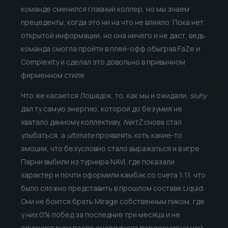
команде сменился главный коллер, но мы знаем
прецеденты, когда это ни на что не влияло. Пока нет
открытой информации, но она ничего и не даст, ведь
команда смогла пройти в плей-офф обыграв FaZe и
Complexity и сделал это довольно в привычном
фирменном стиле.
Что же касается Лошадок, то, как мы и ожидали,
siuhy
дал ту самую энергию, которой до безумия не
хватало данному коллективу.
NertZ
снова стал
улыбаться, а
ultimate
проявлять хоть какие-то
эмоции, что безусловно стало выражаться и в игре.
Парни выбили из турнира NAVI, где показали
характер и почти оформили камбэк со счета 1:11, что
было сложно представить в прошлом составе Liquid.
Они не боится брать Mirage собственным пиком, где
у них 0% побед за последние три месяца и не
опускают руки после очередного поражения на ней.