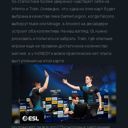
по статистике более уверенно чувствуют себя на
Inferno и Train. Очевидно, что одна из этих карт будет
выбрана в качестве пика GamerLegion, когда Falcons
выберут Nuke или Mirage, а Ancient на десайдере
устроит оба коллектива. На наш взгляд, GL нужно
рисковать и попытаться забрать Train, где опытные
игроки еще не провели достаточное количество
матчей, а у
m0NESY
и вовсе практически нет опыта
выступления на этой карте.
Но поможет ли все это? Посмотрим в завтрашний