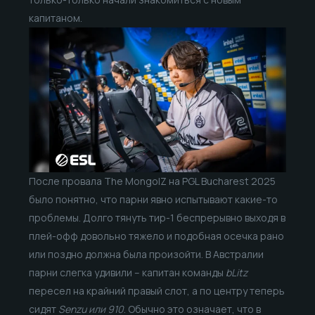
капитаном.
После провала The MongolZ на PGL Bucharest 2025
было понятно, что парни явно испытывают какие-то
проблемы. Долго тянуть тир-1 беспрерывно выходя в
плей-офф довольно тяжело и подобная осечка рано
или поздно должна была произойти. В Австралии
парни слегка удивили – капитан команды
bLitz
пересел на крайний правый слот, а по центру теперь
сидят
Senzu или 910
. Обычно это означает, что в