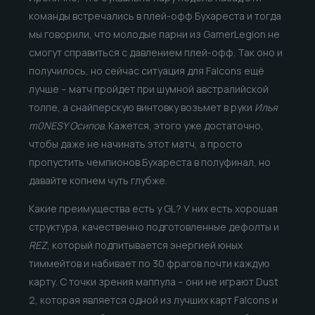
команды встречались в плей-офф Бухареста и тогда
мы говорили, что молодые парни из GamerLegion не
смогут справиться с давлением плей-офф. Так оно и
получилось, но сейчас ситуация для Falcons ещё
лучше – матч пройдет при шумной австралийской
толпе, а снайперскую винтовку возьмет в руки
Илья
m0NESY Осипов
. Кажется, этого уже достаточно,
чтобы даже не начинать этот матч, а просто
пропустить чемпионов Бухареста в полуфинал, но
давайте копнем чуть глубже.
Какие преимущества есть у GL? У них есть хорошая
структура, качественно подготовленные дефолты и
REZ
, который подпитывается энергией юных
тиммейтов и набивает по 30 фрагов почти каждую
карту. С точки зрения маппула – они не играют Dust
2, которая является одной из лучших карт Falcons и