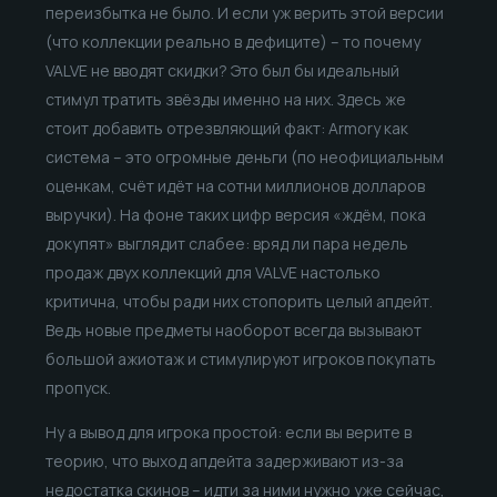
переизбытка не было. И если уж верить этой версии
(что коллекции реально в дефиците) – то почему
VALVE не вводят скидки? Это был бы идеальный
стимул тратить звёзды именно на них. Здесь же
стоит добавить отрезвляющий факт: Armory как
система – это огромные деньги (по неофициальным
оценкам, счёт идёт на сотни миллионов долларов
выручки). На фоне таких цифр версия «ждём, пока
докупят» выглядит слабее: вряд ли пара недель
продаж двух коллекций для VALVE настолько
критична, чтобы ради них стопорить целый апдейт.
Ведь новые предметы наоборот всегда вызывают
большой ажиотаж и стимулируют игроков покупать
пропуск.
Ну а вывод для игрока простой: если вы верите в
теорию, что выход апдейта задерживают из-за
недостатка скинов – идти за ними нужно уже сейчас,