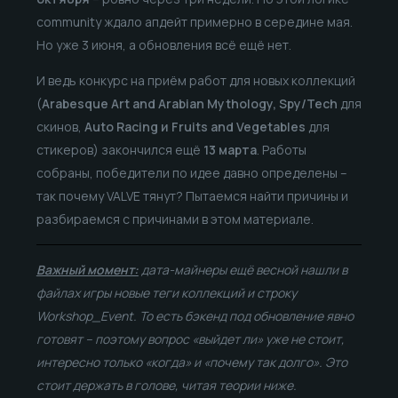
community ждало апдейт примерно в середине мая.
Но уже 3 июня, а обновления всё ещё нет.
И ведь конкурс на приём работ для новых коллекций
(
Arabesque Art and Arabian Mythology, Spy/Tech
для
скинов,
Auto Racing и Fruits and Vegetables
для
стикеров) закончился ещё
13 марта
. Работы
собраны, победители по идее давно определены –
так почему VALVE тянут? Пытаемся найти причины и
разбираемся с причинами в этом материале.
Важный момент:
дата-майнеры ещё весной нашли в
файлах игры новые теги коллекций и строку
Workshop_Event
. То есть бэкенд под обновление явно
готовят – поэтому вопрос «выйдет ли» уже не стоит,
интересно только «когда» и «почему так долго». Это
стоит держать в голове, читая теории ниже.