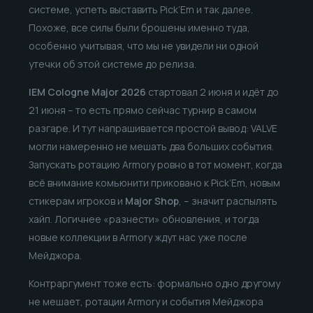
системе, успеть выставить Pick’Em и так далее.
Похоже, все силы были брошены именно туда,
особенно учитывая, что мы не увидели ни одной
утечки об этой системе до релиза.
IEM Cologne Major 2026
стартовал 2 июня и идёт до
21 июня – то есть прямо сейчас турнир в самом
разгаре. И тут напрашивается простой вывод: VALVE
могли намеренно не мешать два больших события.
Запускать ротацию Armory ровно в тот момент, когда
всё внимание комьюнити приковано к Pick’Em, новым
стикерам игроков и
Major Shop
, – значит распылять
хайп. Логичнее «разнести» обновления, и тогда
новые коллекции в Armory ждут нас уже после
Мейджора.
Контраргумент тоже есть: формально одно другому
не мешает, ротации Armory и события Мейджора