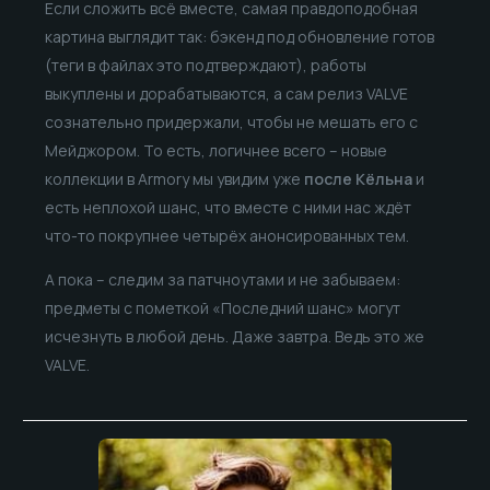
Если сложить всё вместе, самая правдоподобная
картина выглядит так: бэкенд под обновление готов
(теги в файлах это подтверждают), работы
выкуплены и дорабатываются, а сам релиз VALVE
сознательно придержали, чтобы не мешать его с
Мейджором. То есть, логичнее всего – новые
коллекции в Armory мы увидим уже
после Кёльна
и
есть неплохой шанс, что вместе с ними нас ждёт
что-то покрупнее четырёх анонсированных тем.
А пока – следим за патчноутами и не забываем:
предметы с пометкой «Последний шанс» могут
исчезнуть в любой день. Даже завтра. Ведь это же
VALVE.