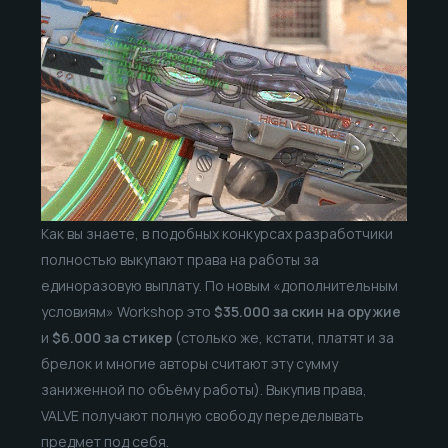
Как вы знаете, в подобных конкурсах разработчики
полностью выкупают права на работы за
единоразовую выплату. По новым «дополнительным
условиям» Workshop это
$35.000 за скин на оружие
и
$6.000 за стикер
(столько же, кстати, платят и за
брелок и многие авторы считают эту сумму
заниженной по объёму работы). Выкупив права,
VALVE получают полную свободу переделывать
предмет под себя.