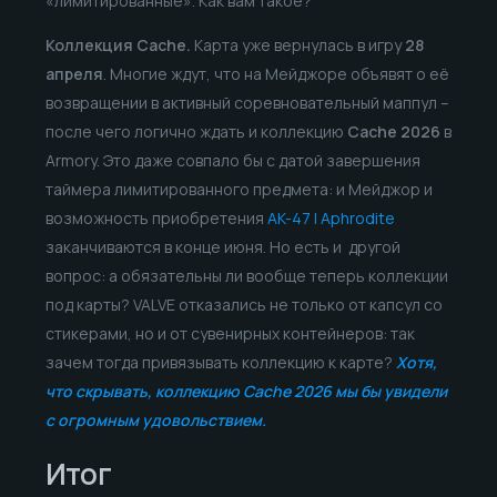
«лимитированные». Как вам такое?
Коллекция Cache.
Карта уже вернулась в игру
28
апреля
. Многие ждут, что на Мейджоре объявят о её
возвращении в активный соревновательный маппул –
после чего логично ждать и коллекцию
Cache 2026
в
Armory. Это даже совпало бы с датой завершения
таймера лимитированного предмета: и Мейджор и
возможность приобретения
AK-47 | Aphrodite
заканчиваются в конце июня. Но есть и другой
вопрос: а обязательны ли вообще теперь коллекции
под карты? VALVE отказались не только от капсул со
стикерами, но и от сувенирных контейнеров: так
зачем тогда привязывать коллекцию к карте?
Хотя,
что скрывать, коллекцию Cache 2026 мы бы увидели
с огромным удовольствием.
Итог