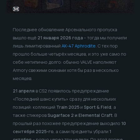
Последнее обновление Арсенального пропуска
вышло ещё
21 января 2026 года
– тогда мы получили
лишь лимитированный
AK-47 Aphrodite
. С тех пор
прошло больше четырёх месяцев, и это уже само по
себе нетипично долго: обычно VALVE наполняют
Armory свежими скинами хотя бы раз в несколько
месяцев.
21 апреля
в CS2 появилось предупреждение
«Последний шанс купить» сразу для нескольких
позиций: коллекций
Train 2025
и
Sport & Field
, а
также стикеров
Sugarface 2 и Elemental Craft
. В
прошлый раз похожее предупреждение выходило
10
сентября 2025-го
, а сами предметы убрали
1
октября
– ровно через три недели. По этой логике