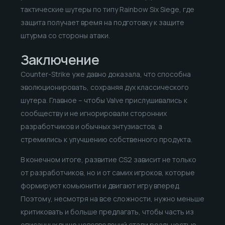
тактические шутеры по типу Rainbow Six Siege, где
защита получает время на подготовку к защите
штурма со стороны атаки.
Заключение
Counter-Strike уже давно доказала, что способна
эволюционировать, сохраняя дух классического
шутера. Главное – чтобы Valve прислушивались к
сообществу и не игнорировали сторонних
разработчиков и обычных энтузиастов, а
стремились к улучшению собственного продукта.
В конечном итоге, развитие CS2 зависит не только
от разработчиков, но и от самих игроков, которые
формируют комьюнити и двигают игру вперед.
Поэтому, несмотря на все сложности, нужно меньше
критиковать и больше предлагать, чтобы часть из
описанных выше нововведений стали реальностью.