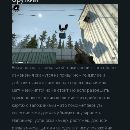
Безусловно, с глобальной точки зрения – подобные
изменения скажутся на привычном геймплее и
добавлять их в официальные соревнования или
матчмейкинг точно не стоит. Но если разрешить
применение различных тактических приборов на
картах с заложниками – это поможет вернуть
классическому режиму былую популярность.
Например, установка камер, растяжек, дронов-
разведчиков, щитов и тд. сделают игру похожей на