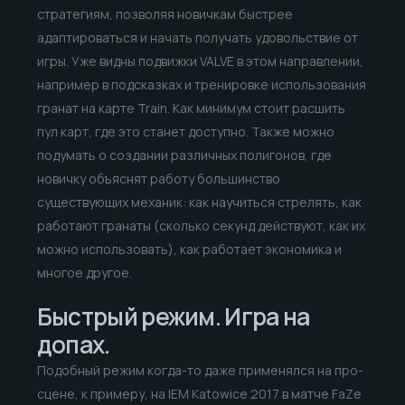
стратегиям, позволяя новичкам быстрее
адаптироваться и начать получать удовольствие от
игры. Уже видны подвижки VALVE в этом направлении,
например в подсказках и тренировке использования
гранат на карте Train. Как минимум стоит расшить
пул карт, где это станет доступно. Также можно
подумать о создании различных полигонов, где
новичку объяснят работу большинство
существующих механик: как научиться стрелять, как
работают гранаты (сколько секунд действуют, как их
можно использовать), как работает экономика и
многое другое.
Быстрый режим. Игра на
допах.
Подобный режим когда-то даже применялся на про-
сцене, к примеру, на IEM Katowice 2017 в матче FaZe