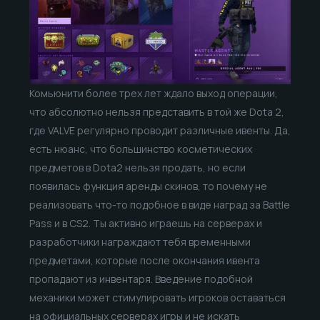
Комьюнити более трех лет ждало выход операции,
что абсолютно нельзя представить в той же Dota 2,
где VALVE регулярно проводит различные ивенты. Да,
есть нюанс, что большинство косметических
предметов в Dota2 нельзя продать, но если
появилась функция аренды скинов, то почему не
реализовать что-то подобное в виде наград за Battle
Pass и в CS2. Ты активно играешь на серверах и
разработчики награждают тебя временными
предметами, которые после окончания ивента
пропадают из инвентаря. Введение подобной
механики может стимулировать игроков оставаться
на официальных серверах игры и не искать