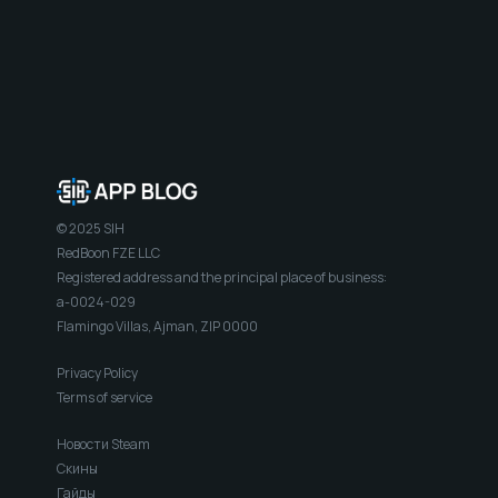
© 2025 SIH
RedBoon FZE LLC
Registered address and the principal place of business:
a-0024-029
Flamingo Villas, Ajman, ZIP 0000
Privacy Policy
Terms of service
Новости Steam
Скины
Гайды